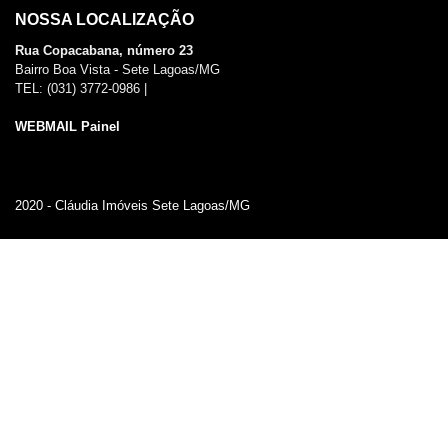
NOSSA LOCALIZAÇÃO
Rua Copacabana, número 23
Bairro Boa Vista - Sete Lagoas/MG
TEL: (031) 3772-0986 |
WEBMAIL
Painel
2020 - Cláudia Imóveis Sete Lagoas/MG
t güncel giriş
starzbet giriş
starzbet
starzbet güncel giriş
starzbet