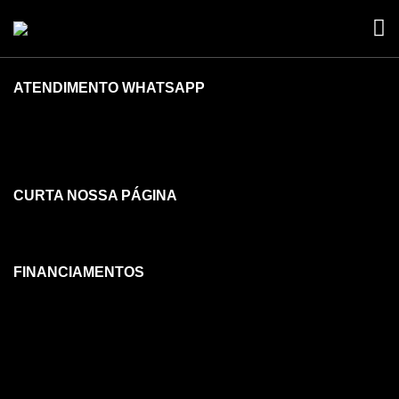
ATENDIMENTO WHATSAPP
CURTA NOSSA PÁGINA
FINANCIAMENTOS