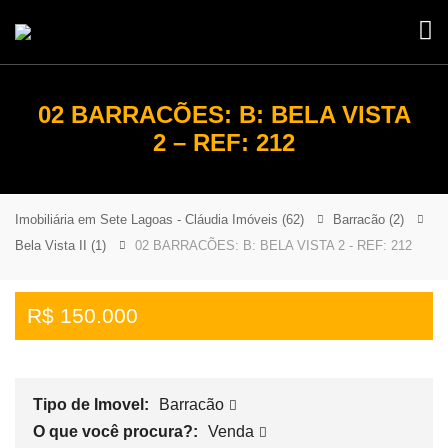
02 BARRACÕES: B: BELA VISTA
2 – REF: 212
Imobiliária em Sete Lagoas - Cláudia Imóveis
(62)
Barracão
(2)
Bela Vista II
(1)
02 BARRACÕES: B: BELA VISTA 2 - REF: 212
R$ 150.000
Tipo de Imovel:
Barracão
O que você procura?:
Venda