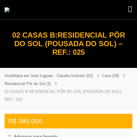
02 CASAS B:RESIDENCIAL PÔR
DO SOL (POUSADA DO SOL) –
REF.: 025
Imobiliária em Sete Lagoas - Cláudia Imóveis
(62)
Casa
(18)
Residencial Pôr do Sol
(1)
02 CASAS B:RESIDENCIAL PÔR DO SOL (POUSADA DO SOL) -
REF.: 025
R$ 380.000
Adicionar para favorito